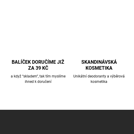
BALÍČEK DORUČÍME JIŽ
SKANDINÁVSKÁ
ZA 39 KČ
KOSMETIKA
a když “skladem”, tak tím myslíme
Unikátní deodoranty a výběrová
ihned k doručení
kosmetika
Z
á
p
a