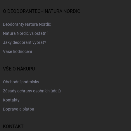
t
í
O DEODORANTECH NATURA NORDIC
Deodoranty Natura Nordic
Natura Nordic vs ostatní
Jaký deodorant vybrat?
Vaše hodnocení
VŠE O NÁKUPU
Obchodní podmínky
Zásady ochrany osobních údajů
Kontakty
Doprava a platba
KONTAKT