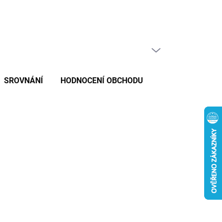
PRÁZDNÝ KOŠÍK
NÁKUPNÍ
KOŠÍK
SROVNÁNÍ
HODNOCENÍ OBCHODU