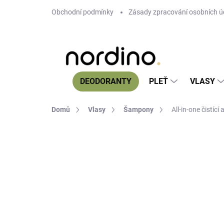
Přejít
Obchodní podmínky
Zásady zpracování osobních ú
na
obsah
DEODORANTY
PLEŤ
VLASY
Domů
Vlasy
Šampony
All-in-one čistíc