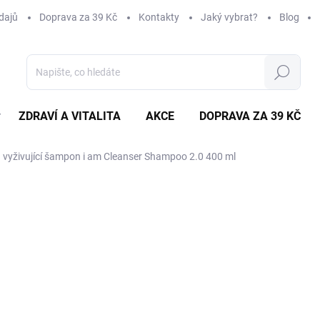
dajů
Doprava za 39 Kč
Kontakty
Jaký vybrat?
Blog
Hledat
ZDRAVÍ A VITALITA
AKCE
DOPRAVA ZA 39 KČ
ZNAČKY
í a vyživující šampon i am Cleanser Shampoo 2.0 400 ml