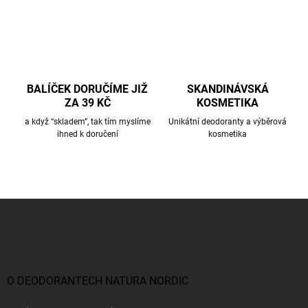
BALÍČEK DORUČÍME JIŽ
SKANDINÁVSKÁ
ZA 39 KČ
KOSMETIKA
a když “skladem”, tak tím myslíme
Unikátní deodoranty a výběrová
ihned k doručení
kosmetika
Z
á
p
a
t
í
O DEODORANTECH NATURA NORDIC