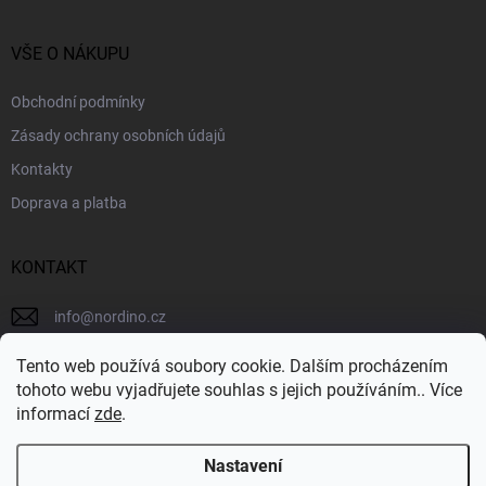
VŠE O NÁKUPU
Obchodní podmínky
Zásady ochrany osobních údajů
Kontakty
Doprava a platba
KONTAKT
info
@
nordino.cz
+420 736 637 740
Tento web používá soubory cookie. Dalším procházením
tohoto webu vyjadřujete souhlas s jejich používáním.. Více
nordino.cz
informací
zde
.
Nastavení