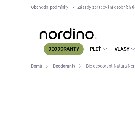
Přejít
Obchodní podmínky
Zásady zpracování osobních ú
na
obsah
DEODORANTY
PLEŤ
VLASY
Domů
Deodoranty
Bio deodorant Natura Nord