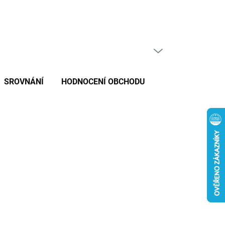
PRÁZDNÝ KOŠÍK
NÁKUPNÍ
KOŠÍK
SROVNÁNÍ
HODNOCENÍ OBCHODU