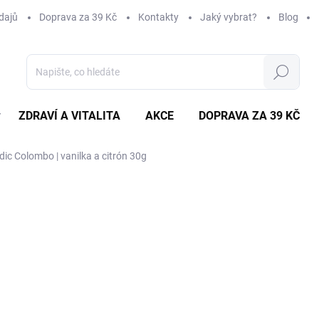
dajů
Doprava za 39 Kč
Kontakty
Jaký vybrat?
Blog
Hledat
ZDRAVÍ A VITALITA
AKCE
DOPRAVA ZA 39 KČ
ZNAČKY
ic Colombo | vanilka a citrón 30g